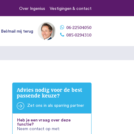
Over Ingenius
Vestigingen & contact
06-22504050
Bel/mail mij terug
085-0294310
Advies nodig voor de best
passende keuze?
Zet ons in als sparring partner
Heb je een vraag over deze
functie?
Neem contact op met: