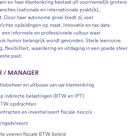
n en haar klantenkring bestaat uit voornamelijk grotere
nches (nationale en internationale praktijk),
it. Door haar autonome groei biedt zij veel
chte opleidingen op maat. Innovatie en tax data
 een informele en professionele cultuur waar
 ook humor belangrijk wordt gevonden.
Steile leercurve.
ng, flexibiliteit, waardering en uitdaging in een goede sfeer
este past.
UR / MANAGER
tiebeheer en uitbouw van uw klantenkring
op indirecte belastingen (BTW en IPT)
e BTW opdrachten
tracten en inventariseert fiscale risico's
tingadviseurs
te voeren fiscale BTW beleid