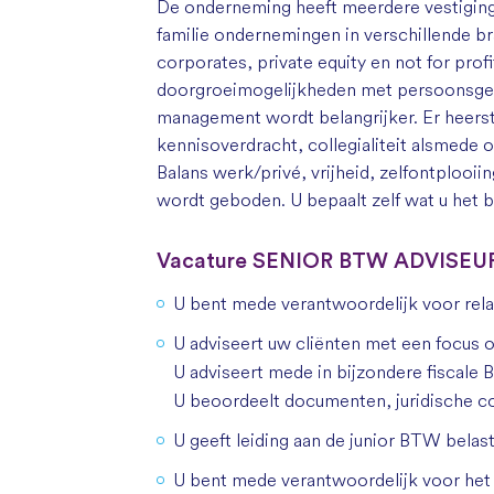
De onderneming heeft meerdere vestiginge
familie ondernemingen in verschillende bra
corporates, private equity en not for prof
doorgroeimogelijkheden met persoonsgeri
management wordt belangrijker. Er heerst
kennisoverdracht, collegialiteit alsmede
Balans werk/priv
é
, vrijheid, zelfontplooii
wordt geboden. U bepaalt zelf wat u het b
Vacature SENIOR BTW ADVISE
U bent mede verantwoordelijk voor rela
U adviseert uw cliënten met een focus 
U adviseert mede in bijzondere fiscal
U beoordeelt documenten, juridische con
U geeft leiding aan de junior BTW belas
U bent mede verantwoordelijk voor het 