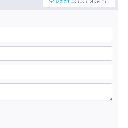
Delen
(op social of per mail)