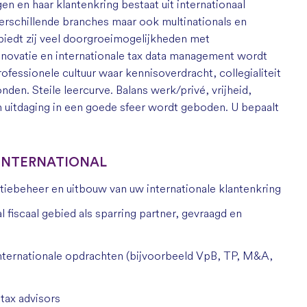
 en haar klantenkring bestaat uit internationaal
erschillende branches maar ook multinationals en
biedt zij veel doorgroeimogelijkheden met
novatie en internationale tax data management wordt
rofessionele cultuur waar kennisoverdracht, collegialiteit
onden.
Steile leercurve. Balans werk/priv
é
, vrijheid,
 en uitdaging in een goede sfeer wordt geboden. U bepaalt
 INTERNATIONAL
tiebeheer en uitbouw van uw internationale klantenkring
l fiscaal gebied als sparring partner, gevraagd en
 internationale opdrachten (bijvoorbeeld VpB, TP, M&A,
 tax advisors