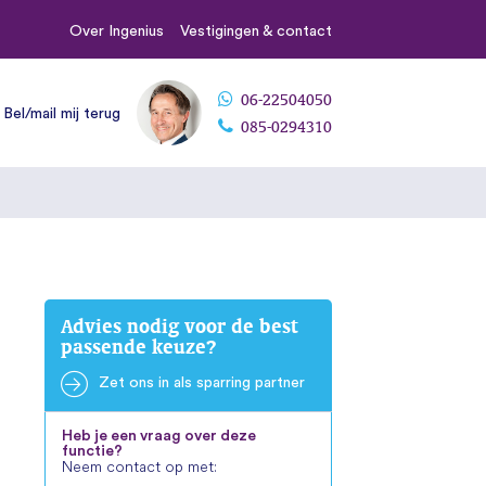
Over Ingenius
Vestigingen & contact
06-22504050
Bel/mail mij terug
085-0294310
Advies nodig voor de best
passende keuze?
Zet ons in als sparring partner
Heb je een vraag over deze
functie?
Neem contact op met: